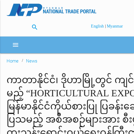
search
|
English
Myanmar
menu
Home
News
ကာတာနိုင်ငံ၊ ဒိုဟာမြို့တွင် ကျင
မည့် “HORTICULTURAL EXPO 
မြန်မာနိုင်ငံကိုယ်စားပြု ပြခန်း
ပြသမည့် အစီအစဉ်များအား စီးပွ
ကူးသန်းရောင်းဝယ်ရေးဝန်ကြီးဌ