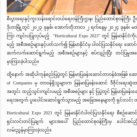
စီးပွားရေးနှင့်ကူးသန်းရောင်းဝယ်ရေးဝန်ကြီးဌာန၊ ပြည်ထောင်စုဝန်ကြီး ဦ
ဒိုဟာမြို့တွင် ၂၀၂၃ ခုနှစ်၊ အောက်တိုဘာလ ၂ ရက်နေ့မှ ၂၀၂၄ ခုနှစ
ကြာ ကျင်းပပြုလုပ်မည့် “Horticultural Expo 2023” တွင် မြန်မာနိုင်ငံက
မည့် အစီအစဉ်များနှင့်ပတ်သက်၍ မြန်မာနိုင်ငံမှ ပါဝင်ပြသနိုင်ရေး ဆောင်
ဆက်လက်ဆောင်ရွက်မည့် အစီအစဉ်များနှင့် စပ်လျဉ်းပြီး တင်ပြမှုအပ
မှာကြားခဲ့ပါသည်။
ထို့နောက် အဆိုပါကုန်စည်ပြပွဲတွင် မြန်မာပြခန်းဆောင်တာဝန်ခံအဖြစ် ဆော
of Companies မှ တာဝန်ရှိသူများက မြန်မာပြခန်းဆောင် ဒီဇိုင်းရေးဆွ
အတွင်း ထည့်သွင်းကျင်းပမည့် အစီအစဉ်များ နှင့် ပြပွဲတွင် မြန်မာပြခန်းဆေ
ရေးအတွက် ပူးပေါင်းဆောင်ရွက်သွားမည့် အခြေအနေများကို ရှင်းလင်း
Horticultural Expo 2023 တွင် မြန်မာနိုင်ငံပါဝင်ပြသနိုင်ရေး စီစဉ်ဆောင
ရှင်းလင်းတင်ပြချက် များအပေါ် ပြည်ထောင်စုဝန်ကြီးမှ ပေါင်းစပ်ညှိ
လမ်းညွှန်မှာကြားခဲ့သည်။