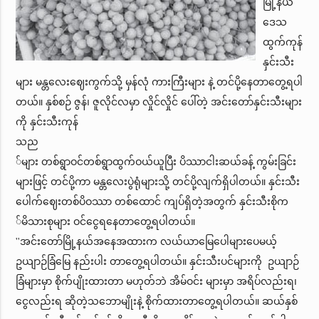
မြို့နယ်
ဒေသ
ထွက်ကုန်
နှင်းသီး
များ မန္တလေးဈေးကွက်သို့ မှန်လုံ ကားကြီးများ နဲ့ တင်ပို့နေတာတွေ့ရပါ
တယ်။ နှစ်စဉ် ဇွန်၊ ဇူလိုင်လမှာ လှိုင်လှိုင် ပေါ်တဲ့ အင်းတော်နှင်းသီးများ
ကို နှင်းသီးကုန်
သည
်များ တစ်ရွာဝင်တစ်ရွာထွက်ဝယ်ယူပြီး ပိဿာငါးဆယ်ခန့် ကွမ်းခြင်း
များဖြင့် တင်ပို့ကာ မန္တလေးပွဲရုံများသို့ တင်ပို့လျက်ရှိပါတယ်။ နှင်းသီး
ပေါက်ဈေးတစ်ပိဝဿာ တစ်ထောင် ကျပ်ရှိတဲ့အတွက် နှင်းသီးစိုက
်မိသားစုများ ဝင်ငွေရနေတာတွေ့ရပါတယ်။
''အင်းတော်မြို့နယ်အနေအထားက လယ်ယာမြေပေါများပေမယ့်
ဥယျာဉ်ခြံမြေ နည်းပါး တာတွေ့ရပါတယ်။ နှင်းသီးပင်များကို ဥယျာဉ်
ခြံများမှာ စိုက်ပျိုးထားတာ မဟုတ်ဘဲ အိမ်ဝင်း များမှာ အရိပ်လည်းရ၊
ငွေလည်းရ ဆိုတဲ့သဘောမျိုးနဲ့ စိုက်ထားတာတွေ့ရပါတယ်။ ဆယ်နှစ်