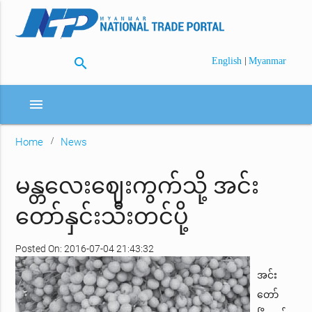
search
|
English
Myanmar
menu
Home
News
မန္တလေးဈေးကွက်သို့ အင်း
တော်နှင်းသီးတင်ပို့
Posted On: 2016-07-04 21:43:32
အင်း
တော်