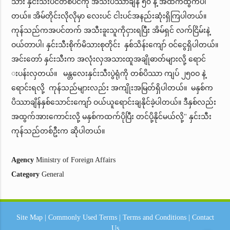
သား နှင်းသီးပင်တစ်ပင်ကို အသီးပိဿာချိန် ၅၀ နဲ့ အထက်ထွက်ပါ
တယ်။ အိမ်တိုင်းလိုလိုမှာ လေးပင် ငါးပင်အနည်းဆုံးရှိကြပါတယ်။
ကုန်သည်ကအပင်တက် အသီးခူးသူကိုငှားရပြီး အိမ်ရှင် လက်ငြိမ်းနဲ့
ဝယ်တာပါ၊ နှင်းသီးစိုက်မိသားစုတိုင်း နှစ်သိန်းကျော် ဝင်ငွေရှိပါတယ်။
အင်းတော် နှင်းသီးက အလုံးလှအသားထူအချိုဓာတ်များလို့ ရောင်
းပန်းလှတယ်။ မန္တလေးနှင်းသီးပွဲရုံကို တစ်ပိဿာ ကျပ် ၂၅၀ဝ နဲ့
ရောင်းရလို့ ကုန်သည်များလည်း အကျိုးအမြတ်ရှိပါတယ်။ မနှစ်က
ပိဿာချိန်နှစ်သောင်းကျော် ဝယ်ယူရောင်းချနိုင်ခဲ့ပါတယ်။ ဒီနှစ်လည်း
အထွက်အားကောင်းလို့ မနှစ်ကထက်ပိုပြီး တင်ပို့နိုင်မယ်လို့'' နှင်းသီး
ကုန်သည်တစ်ဦးက ဆိုပါတယ်။
Agency
Ministry of Foreign Affairs
Category
General
Site Map
|
Commonly Used Terms
|
Terms and Conditions
|
Contact
Us