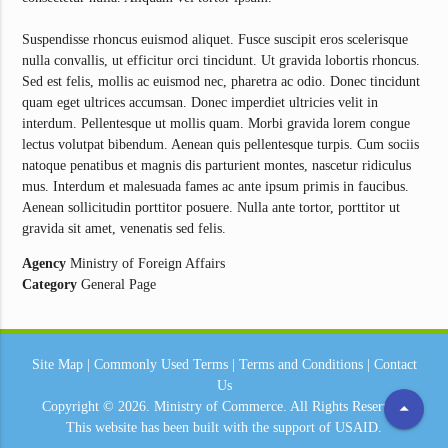
Suspendisse rhoncus euismod aliquet. Fusce suscipit eros scelerisque
nulla convallis, ut efficitur orci tincidunt. Ut gravida lobortis rhoncus.
Sed est felis, mollis ac euismod nec, pharetra ac odio. Donec tincidunt
quam eget ultrices accumsan. Donec imperdiet ultricies velit in
interdum. Pellentesque ut mollis quam. Morbi gravida lorem congue
lectus volutpat bibendum. Aenean quis pellentesque turpis. Cum sociis
natoque penatibus et magnis dis parturient montes, nascetur ridiculus
mus. Interdum et malesuada fames ac ante ipsum primis in faucibus.
Aenean sollicitudin porttitor posuere. Nulla ante tortor, porttitor ut
gravida sit amet, venenatis sed felis.
Agency
Ministry of Foreign Affairs
Category
General Page
Site Map
|
Commonly Used Terms
|
Terms and Conditions
|
Contact
Us
arrow_drop_up
Copyright © 2026.
Ministry of Commerce.
All Rights Reserved.
This website has been built with the support of
USAID.