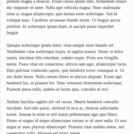
pretium magna a rhoncus. Etiam cursus ipsum odio, fermentum ornare
dui vulputate sit amet. Nulla eget vehicula magna. Nunc malesuada
enim ac magna ullamcorper, quis lacinia enim scelerisque. Sed id
volutpat nunc. Curabitur accumsan blandit lorem. Ut feugiat auctor
porttitor. In scelerisque ipsum diam, et suscipit purus imperdiet
feugiat.
Quisque scelerisque ipsum dolor, vitae semper enim blandit vel.
Vestibulum vitae scelerisque turpis, et sagittis mauris. Donec et dolor
mattis, tincidunt felis interdum, sodales turpis. Proin non fringilla
metus. Fusce vitae est consectetur, ultrices sem eget, ullamcorper lacus.
Duis pulvinar commodo sapien, quis hendrerit tortor consequat at. Ut
nec dolor lectus. Nulla rutrum libero in ultrices aliquam. Etiam eget
hendrerit leo, ut posuere leo. Nunc venenatis elementum scelerisque.
Praesent purus nulla, sodales ut luctus quis, convallis at orci.
Nullam faucibus sagittis elit vel cursus. Mauris hendrerit convallis
tincidunt. Sed odio purus, eleifend id arcu ac, rhoncus sollicitudin
lorem. Aenean in enim ut nisl mattis pellentesque eget quis libero.
Donec et magna id neque ullamcorper rutrum ac sit amet nulla. Ut non
augue ac nunc placerat ullamcorper. Praesent vitae sodales metus, sed
consectetur nulla. Aliquam vel tortor ipsum.