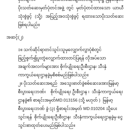
ပိုးသတ်ဆေးမှတ်ပုံတင်အဖွဲ့ တွင် မှတ်ပုံတင်ထားသော ယာယီ
သုံးစွဲခွင့် (သို့) အပြည့်အဝသုံးစွဲခွင့် ရထားသောပိုးသတ်ဆေး
ဖြစ်ရပါမည်။
အဆင့်(၂)
၁။ သက်ဆိုင်ရာတင်သွင်းသူမှလျှောက်လွှာပုံစံတွင်
ဖြည့်စွက်၍ပူးတွဲလျှောက်ထားတင်ပြရန် လိုအပ်သော
အချက်အလက်များအား စိုက်ပျိုးရေးဦးစီးဌာန၊ သီးနှံ
ကာကွယ်ရေးဌာနခွဲမှစိစစ်မည်ဖြစ်ပါသည်။
၂။ ပိုးသတ်ဆေးအရည် အသွေးဓာတ်ခွဲစစ်ဆေးခအားမြန်မာ့
စီးပွားရေးဘဏ်၊ စိုက်ပျိုးရေး ဦးစီးဌာန ၊ သီးနှံကာကွယ်ရေး
ဌာနခွဲ၏ စာရင်းအမှတ်MD.013156 (သို့ မဟုတ် ) မြန်မာ့
စီးပွားရေးဘဏ် ခွဲ (၃) ရှိစာရင်းအမှတ် MD.010204 သို့ပေး
သွင်းရန် စိုက်ပျိုးရေးဦးစီးဌာန၊ သီးနှံကာကွယ်ရေးဌာနခွဲမှ ငွေ
သွင်းစာထုတ်ပေးမည်ဖြစ်ပါသည်။