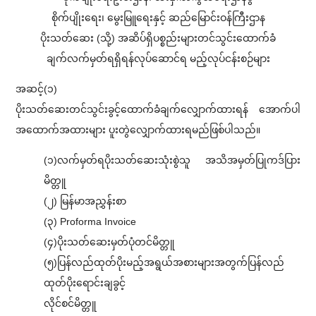
စိုက်ပျိုးရေး၊ မွေးမြူရေးနှင့် ဆည်မြောင်းဝန်ကြီးဌာန
ပိုးသတ်ဆေး (သို့) အဆိပ်ရှိပစ္စည်းများတင်သွင်းထောက်ခံ
ချက်လက်မှတ်ရရှိရန်လုပ်ဆောင်ရ မည့်လုပ်ငန်းစဉ်များ
အဆင့်(၁)
ပိုးသတ်ဆေးတင်သွင်းခွင့်ထောက်ခံချက်လျှောက်ထားရန် အောက်ပါ
အထောက်အထားများ ပူးတွဲလျှောက်ထားရမည်ဖြစ်ပါသည်။
(၁)လက်မှတ်ရပိုးသတ်ဆေးသုံးစွဲသူ အသိအမှတ်ပြုကဒ်ပြား
မိတ္တူ
(၂) မြန်မာအညွှန်းစာ
(၃) Proforma Invoice
(၄)ပိုးသတ်ဆေးမှတ်ပုံတင်မိတ္တူ
(၅)ပြန်လည်ထုတ်ပိုးမည့်အရွယ်အစားများအတွက်ပြန်လည်
ထုတ်ပိုးရောင်းချခွင့်
လိုင်စင်မိတ္တူ