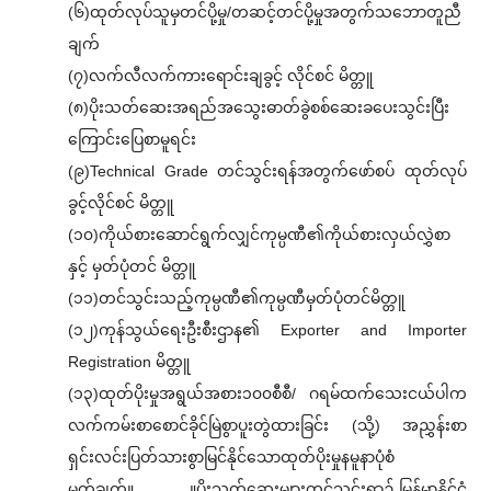
(၆)ထုတ်လုပ်သူမှတင်ပို့မှု/တဆင့်တင်ပို့မှုအတွက်သဘောတူညီ
ချက်
(၇)လက်လီလက်ကားရောင်းချခွင့် လိုင်စင် မိတ္တူ
(၈)ပိုးသတ်ဆေးအရည်အသွေးဓာတ်ခွဲစစ်ဆေးခပေးသွင်းပြီး
ကြောင်းပြေစာမူရင်း
(၉)Technical Grade တင်သွင်းရန်အတွက်ဖော်စပ် ထုတ်လုပ်
ခွင့်လိုင်စင် မိတ္တူ
(၁၀)ကိုယ်စားဆောင်ရွက်လျှင်ကုမ္ပဏီ၏ကိုယ်စားလှယ်လွှဲစာ
နှင့် မှတ်ပုံတင် မိတ္တူ
(၁၁)တင်သွင်းသည့်ကုမ္ပဏီ၏ကုမ္ပဏီမှတ်ပုံတင်မိတ္တူ
(၁၂)ကုန်သွယ်ရေးဦးစီးဌာန၏ Exporter and Importer
Registration မိတ္တူ
(၁၃)ထုတ်ပိုးမှုအရွယ်အစား၁၀၀စီစီ/ ဂရမ်ထက်သေးငယ်ပါက
လက်ကမ်းစာစောင်ခိုင်မြဲစွာပူးတွဲထားခြင်း (သို့) အညွှန်းစာ
ရှင်းလင်းပြတ်သားစွာမြင်နိုင်သောထုတ်ပိုးမှုနမူနာပုံစံ
မှတ်ချက်။ ။ပိုးသတ်ဆေးများတင်သွင်းရာ၌ မြန်မာနိုင်ငံ