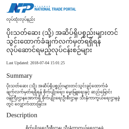
လုပ်ထုံးလုပ်နည်း
ပိုးသတ်ဆေး (သို့) အဆိပ်ရှိပစ္စည်းများတင်
သွင်းထောက်ခံချက်လက်မှတ်ရရှိရန်
လုပ်ဆောင်ရမည့်လုပ်ငန်းစဉ်များ
Last Updated: 2018-07-04 15:01:25
Summary
ပိုးသတ်ဆေး (သို့) အဆိပ်ရှိပစ္စည်းများတင်သွင်းခွင့်ထောက်ခံ
ချက်လက်မှတ်ရရှိရန် စိုက်ပျိုးရေး၊ မွေးမြူရေးနှင့် ဆည်မြောင်း
ဝန်ကြီးဌာနအောက်ရှိ စိုက်ပျိုးရေးဦးစီးဌာန၊ သီးနှံကာကွယ်ရေးဌာနခွဲ
တွင် လျှောက်ထားခြင်း။
Description
စိုက်ပျိုးရေးဦးစီးဌာန၊ သီးနှံကာကွယ်ရေးဌာနခွဲ