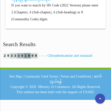
If you want to search by HS Code (2022 Version) please enter
2 (Chapter), 4 (Sub-chapter), 6 (Sub-heading) or 8
(Commodity Code) digits
Search Results
2
9
3
3
3
9
1
0
0
0
- - - - Chlorpheniramine and isoniazid
Site Map
|
Commonly Used Terms
|
Terms and Conditions
|
ဆက်
သွယ်ရန်
Copyright © 2026.
Ministry of Commerce.
All Rights Reserved.
This website has been built with the support of
USAID.
arrow_drop_up