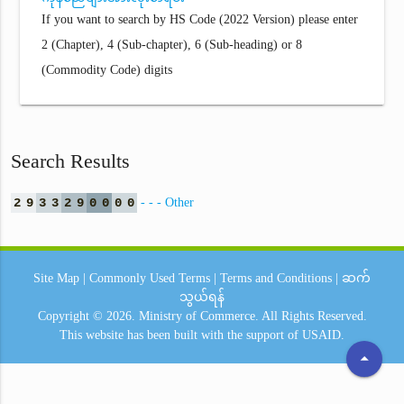
If you want to search by HS Code (2022 Version) please enter
2 (Chapter), 4 (Sub-chapter), 6 (Sub-heading) or 8
(Commodity Code) digits
Search Results
2
9
3
3
2
9
0
0
0
0
- - - Other
Site Map
|
Commonly Used Terms
|
Terms and Conditions
|
ဆက်
သွယ်ရန်
Copyright © 2026.
Ministry of Commerce.
All Rights Reserved.
This website has been built with the support of
USAID.
arrow_drop_up