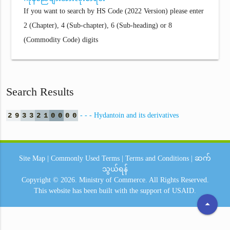
If you want to search by HS Code (2022 Version) please enter
2 (Chapter), 4 (Sub-chapter), 6 (Sub-heading) or 8
(Commodity Code) digits
Search Results
2
9
3
3
2
1
0
0
0
0
- - - Hydantoin and its derivatives
Site Map
|
Commonly Used Terms
|
Terms and Conditions
|
ဆက်
သွယ်ရန်
Copyright © 2026.
Ministry of Commerce.
All Rights Reserved.
This website has been built with the support of
USAID.
arrow_drop_up