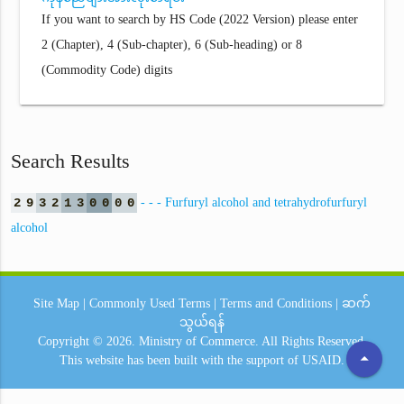
If you want to search by HS Code (2022 Version) please enter
2 (Chapter), 4 (Sub-chapter), 6 (Sub-heading) or 8
(Commodity Code) digits
Search Results
2
9
3
2
1
3
0
0
0
0
- - - Furfuryl alcohol and tetrahydrofurfuryl
alcohol
Site Map
|
Commonly Used Terms
|
Terms and Conditions
|
ဆက်
သွယ်ရန်
Copyright © 2026.
Ministry of Commerce.
All Rights Reserved.
arrow_drop_up
This website has been built with the support of
USAID.