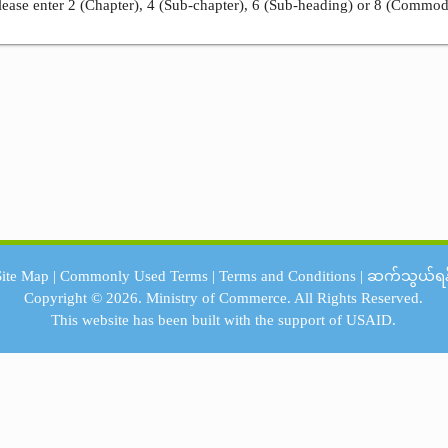
ease enter 2 (Chapter), 4 (Sub-chapter), 6 (Sub-heading) or 8 (Commod
Site Map
|
Commonly Used Terms
|
Terms and Conditions
|
ဆက်သွယ်ရန
Copyright © 2026.
Ministry of Commerce.
All Rights Reserved.
This website has been built with the support of
USAID.