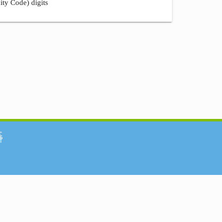
ity Code) digits
်