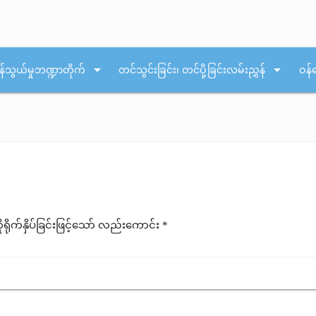
arrow_drop_down
arrow_drop_down
န်သွယ်မှုဘဏ္ဍာတိုက်
တင်သွင်းခြင်း၊ တင်ပို့ခြင်းလမ်းညွှန်
ဝန်
ုက်နှိပ်ခြင်းဖြင့်သော် လည်းကောင်း *