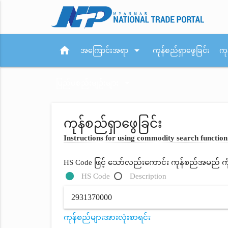
home
arrow_drop_down
အကြောင်းအရာ
ကုန်စည်ရှာဖွေခြင်း
ကု
arrow_drop_down
ပြည်ပစည်းမျဉ်းများ
ကုန်စည်ရှာဖွေခြင်း
Instructions for using commodity search function
HS Code ဖြင့် သော်လည်းကောင်း ကုန်စည်အမည် ကိုရိ
HS Code
Description
ကုန်စည်များအားလုံးစာရင်း