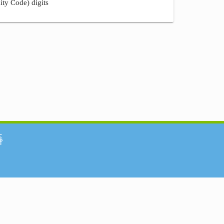
ity Code) digits
်