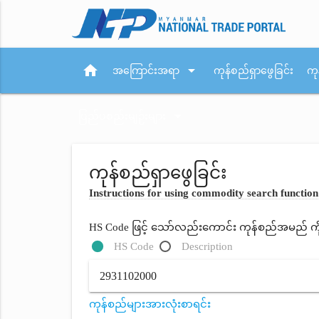
home
arrow_drop_down
အကြောင်းအရာ
ကုန်စည်ရှာဖွေခြင်း
ကု
arrow_drop_down
ပြည်ပစည်းမျဉ်းများ
ကုန်စည်ရှာဖွေခြင်း
Instructions for using commodity search function
HS Code ဖြင့် သော်လည်းကောင်း ကုန်စည်အမည် ကိုရိ
HS Code
Description
ကုန်စည်များအားလုံးစာရင်း