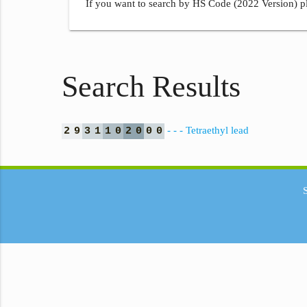
If you want to search by HS Code (2022 Version) pl
Search Results
- - - Tetraethyl lead
2
9
3
1
1
0
2
0
0
0