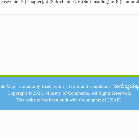
ease enter 2 (Chapter), 4 (Sub-chapter), 6 (Sub-heading) or 8 (Commod
Site Map
|
Commonly Used Terms
|
Terms and Conditions
|
ဆက်သွယ်ရန
Copyright © 2026.
Ministry of Commerce.
All Rights Reserved.
This website has been built with the support of
USAID.