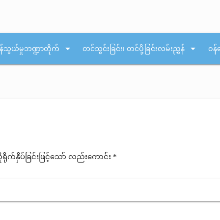
arrow_drop_down
arrow_drop_down
န်သွယ်မှုဘဏ္ဍာတိုက်
တင်သွင်းခြင်း၊ တင်ပို့ခြင်းလမ်းညွှန်
ဝန်
ုက်နှိပ်ခြင်းဖြင့်သော် လည်းကောင်း *