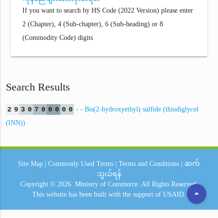
If you want to search by HS Code (2022 Version) please enter
2 (Chapter), 4 (Sub-chapter), 6 (Sub-heading) or 8
(Commodity Code) digits
Search Results
2
9
3
0
7
0
0
0
0
0
- - Bis(2-hydroxyethyl) sulfide (thiodiglycol
(INN))
Site Map
|
Commonly Used Terms
|
Terms and Conditions
|
ဆက်
သွယ်ရန်
Copyright © 2026.
Ministry of Commerce.
All Rights Reserved.
arrow_drop_up
This website has been built with the support of
USAID.