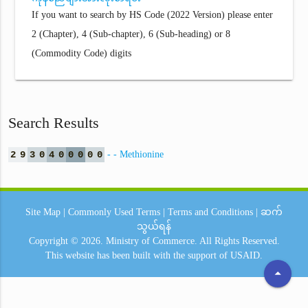
If you want to search by HS Code (2022 Version) please enter
2 (Chapter), 4 (Sub-chapter), 6 (Sub-heading) or 8
(Commodity Code) digits
Search Results
2
9
3
0
4
0
0
0
0
0
- - Methionine
Site Map
|
Commonly Used Terms
|
Terms and Conditions
|
ဆက်
သွယ်ရန်
Copyright © 2026.
Ministry of Commerce.
All Rights Reserved.
This website has been built with the support of
USAID.
arrow_drop_up