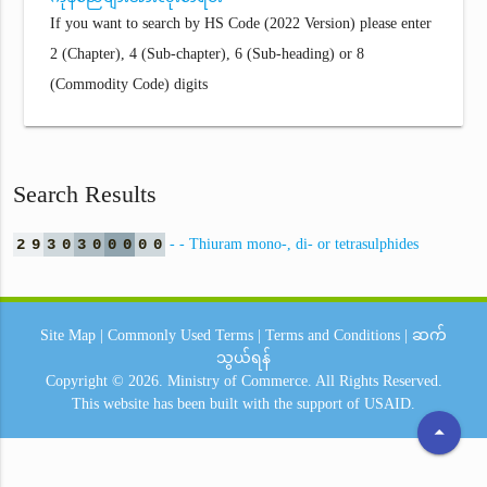
If you want to search by HS Code (2022 Version) please enter
2 (Chapter), 4 (Sub-chapter), 6 (Sub-heading) or 8
(Commodity Code) digits
Search Results
2
9
3
0
3
0
0
0
0
0
- - Thiuram mono-, di- or tetrasulphides
Site Map
|
Commonly Used Terms
|
Terms and Conditions
|
ဆက်
သွယ်ရန်
Copyright © 2026.
Ministry of Commerce.
All Rights Reserved.
This website has been built with the support of
USAID.
arrow_drop_up