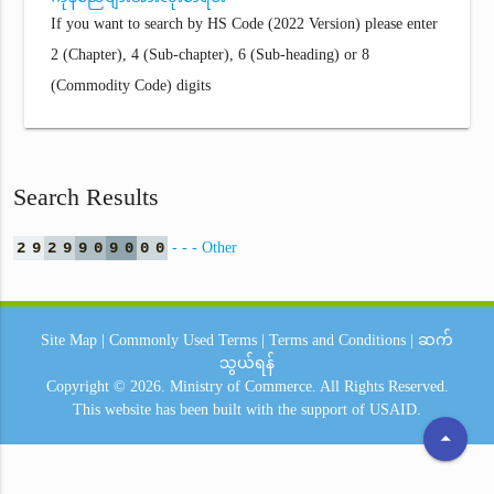
If you want to search by HS Code (2022 Version) please enter
2 (Chapter), 4 (Sub-chapter), 6 (Sub-heading) or 8
(Commodity Code) digits
Search Results
2
9
2
9
9
0
9
0
0
0
- - - Other
Site Map
|
Commonly Used Terms
|
Terms and Conditions
|
ဆက်
သွယ်ရန်
Copyright © 2026.
Ministry of Commerce.
All Rights Reserved.
This website has been built with the support of
USAID.
arrow_drop_up