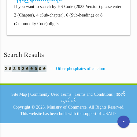
If you want to search by HS Code (2022 Version) please enter
2 (Chapter), 4 (Sub-chapter), 6 (Sub-heading) or 8
(Commodity Code) digits
Search Results
2
8
3
5
2
6
0
0
0
0
- - - Other phosphates of calcium
Site Map
|
Commonly Used Terms
|
Terms and Conditions
|
ဆက်
သွယ်ရန်
Copyright © 2026.
Ministry of Commerce.
All Rights Reserved.
This website has been built with the support of
USAID.
arrow_drop_up