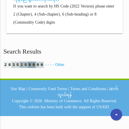
If you want to search by HS Code (2022 Version) please enter
2 (Chapter), 4 (Sub-chapter), 6 (Sub-heading) or 8
(Commodity Code) digits
Search Results
2
8
3
5
2
5
9
0
0
0
- - - - Other
Site Map
|
Commonly Used Terms
|
Terms and Conditions
|
ဆက်
သွယ်ရန်
Copyright © 2026.
Ministry of Commerce.
All Rights Reserved.
This website has been built with the support of
USAID.
arrow_drop_up