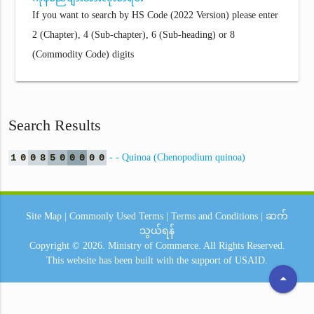
If you want to search by HS Code (2022 Version) please enter
2 (Chapter), 4 (Sub-chapter), 6 (Sub-heading) or 8
(Commodity Code) digits
Search Results
1
0
0
8
5
0
0
0
0
0
- - Quinoa (Chenopodium quinoa)
Site Map
|
Commonly Used Terms
|
Terms and Conditions
|
ဆက်
သွယ်ရန်
Copyright © 2026.
Ministry of Commerce.
All Rights Reserved.
This website has been built with the support of
USAID.
arrow_drop_up