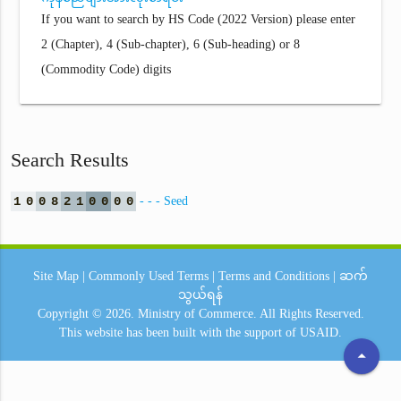
If you want to search by HS Code (2022 Version) please enter
2 (Chapter), 4 (Sub-chapter), 6 (Sub-heading) or 8
(Commodity Code) digits
Search Results
1
0
0
8
2
1
0
0
0
0
- - - Seed
Site Map
|
Commonly Used Terms
|
Terms and Conditions
|
ဆက်
သွယ်ရန်
Copyright © 2026.
Ministry of Commerce.
All Rights Reserved.
This website has been built with the support of
USAID.
arrow_drop_up