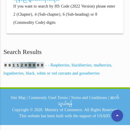
If you want to search by HS Code (2022 Version) please enter
2 (Chapter), 4 (Sub-chapter), 6 (Sub-heading) or 8
(Commodity Code) digits
Search Results
0
8
1
1
2
0
0
0
0
0
- - Raspberries, blackberries, mulberries,
loganberries, black, white or red currants and gooseberries
Site Map
|
Commonly Used Terms
|
Terms and Conditions
|
ဆက်
သွယ်ရန်
Copyright © 2026.
Ministry of Commerce.
All Rights Reserved.
arrow_drop_up
This website has been built with the support of
USAID.