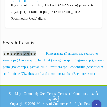
If you want to search by HS Code (2022 Version) please enter
2 (Chapter), 4 (Sub-chapter), 6 (Sub-heading) or 8
(Commodity Code) digits
Search Results
0
8
1
0
9
0
9
4
0
0
- - - - Pomegranate (Punica spp.), soursop or
sweetsops (Annona spp.), bell fruit (Syzygium spp., Eugenia spp.), marian
plum (Bouea spp.), passion fruit (Passiflora spp.),cottonfruit (Sandoricum
spp.), jujube (Ziziphus spp.) and tampoi or rambai (Baccaurea spp.)
Site Map
|
Commonly Used Terms
|
Terms and Conditions
|
ဆက်
သွယ်ရန်
arrow_drop_up
Copyright © 2026.
Ministry of Commerce.
All Rights Reserved.