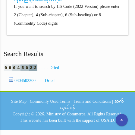
If you want to search by HS Code (2022 Version) please enter
2 (Chapter), 4 (Sub-chapter), 6 (Sub-heading) or 8
(Commodity Code) digits
Search Results
0
8
0
4
5
0
2
2
- - - - Dried
0804502200 - - - Dried
Site Map
|
Commonly Used Terms
|
Terms and Conditions
|
ဆက်
သွယ်ရန်
Copyright © 2026.
Ministry of Commerce.
All Rights Reserved.
arrow_drop_up
This website has been built with the support of
USAID.