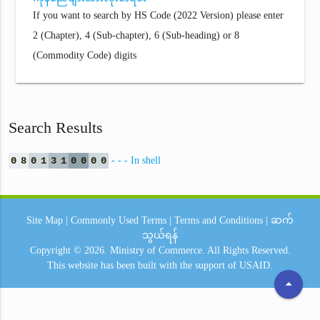
If you want to search by HS Code (2022 Version) please enter
2 (Chapter), 4 (Sub-chapter), 6 (Sub-heading) or 8
(Commodity Code) digits
Search Results
0
8
0
1
3
1
0
0
0
0
- - - In shell
Site Map
|
Commonly Used Terms
|
Terms and Conditions
|
ဆက်
သွယ်ရန်
Copyright © 2026.
Ministry of Commerce.
All Rights Reserved.
This website has been built with the support of
USAID.
arrow_drop_up