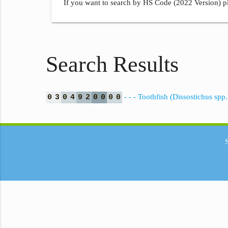
If you want to search by HS Code (2022 Version) pl
Search Results
- - - Toothfish (Dissostichus spp.
0
3
0
4
9
2
0
0
0
0