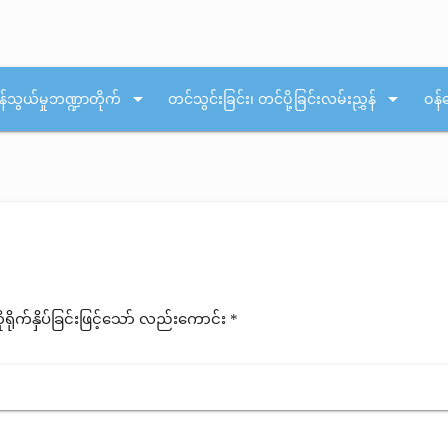
arrow_drop_down
arrow_drop_down
န်သွယ်မှုဘဏ္ဍာတိုက်
တင်သွင်းခြင်း၊ တင်ပို့ခြင်းလမ်းညွှန်
ဝန်
ုက်နှိပ်ခြင်းဖြင့်သော် လည်းကောင်း *