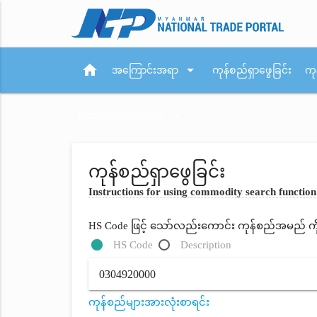
home
arrow_drop_down
အကြောင်းအရာ
ကုန်စည်ရှာဖွေခြင်း
ကု
arrow_drop_down
ပြည်ပစည်းမျဉ်းများ
ကုန်စည်ရှာဖွေခြင်း
Instructions for using commodity search function
HS Code ဖြင့် သော်လည်းကောင်း ကုန်စည်အမည် ကိုရိ
HS Code
Description
ကုန်စည်များအားလုံးစာရင်း