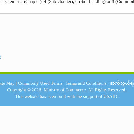
ease enter 2 (Chapter), 4 (Sub-chapter), 6 (Sub-heading) or 8 (Commod
)
Site Map
|
Commonly Used Terms
|
Terms and Conditions
|
ဆက်သွယ်ရန
Copyright © 2026.
Ministry of Commerce.
All Rights Reserved.
This website has been built with the support of
USAID.