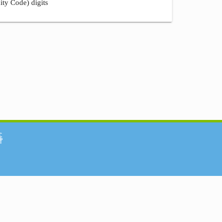
ity Code) digits
်